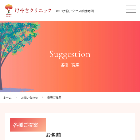
Skip
tog
to
WEB予約
アクセス
診療時間
nav
content
Suggestion
各種ご提案
各種ご提案
ホーム
お問い合わせ
各種ご提案
お名前