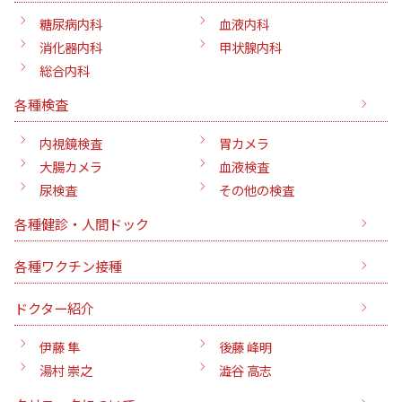
糖尿病内科
血液内科
消化器内科
甲状腺内科
総合内科
各種検査
内視鏡検査
胃カメラ
大腸カメラ
血液検査
尿検査
その他の検査
各種健診・人間ドック
各種ワクチン接種
ドクター紹介
伊藤 隼
後藤 峰明
湯村 崇之
澁谷 高志