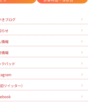
セス
診察時間・休診日
やきブログ
知らせ
人情報
患情報
ックパッド
tagram
（旧ツイッター）
cebook