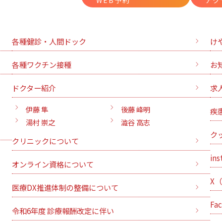
WEB予約
アク
各種健診・人間ドック
け
各種ワクチン接種
お
ドクター紹介
求
伊藤 隼
後藤 峰明
疾
湯村 崇之
澁谷 高志
ク
クリニックについて
ins
オンライン資格について
X
医療DX推進体制の整備について
Fa
令和6年度 診療報酬改定に伴い