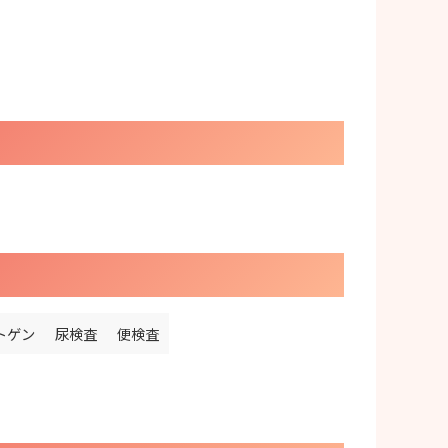
トゲン
尿検査
便検査