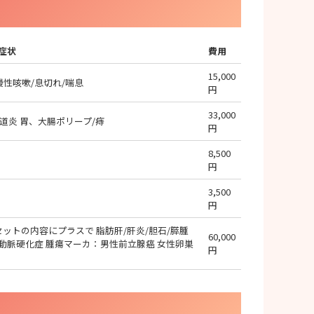
症状
費用
15,000
慢性咳嗽/息切れ/喘息
円
33,000
食道炎 胃、大腸ポリープ/痔
円
8,500
円
3,500
円
ットの内容にプラスで 脂肪肝/肝炎/胆石/膵腫
60,000
/動脈硬化症 腫瘍マーカ：男性前立腺癌 女性卵巣
円