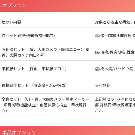
オプション
セット内容
対象となる主な病気、
肺セット (呼吸機能検査+肺CT）
癌/慢性閉塞性肺疾患 
消化器セット （胃、大腸カメラ・腹部エコー）
※
癌/潰瘍/胃炎/逆流性
胃、大腸カメラ同日不可
甲状腺セット （採血、甲状腺エコー）
癌/橋本病/バセドウ病
骨粗鬆症セット （骨密度MD法+採血）
骨粗鬆症
全身セット （CT・胃、大腸カメラ・腫瘍マーカー
上記肺セット+消化器セ
3項目 呼吸機能検査・血管伸展性検査・甲状腺採
瘍 腎結石/甲状腺疾患
血）
がん
単品オプション