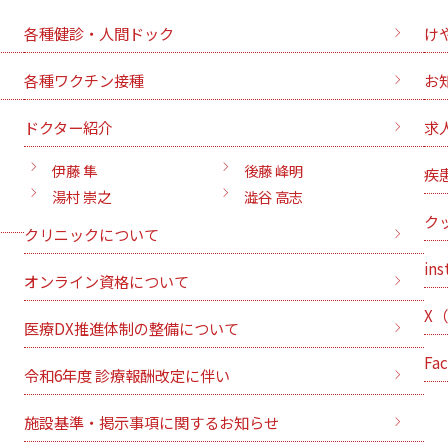
各種健診・人間ドック
け
各種ワクチン接種
お
ドクター紹介
求
伊藤 隼
後藤 峰明
疾
湯村 崇之
澁谷 高志
ク
クリニックについて
ins
オンライン資格について
X
医療DX推進体制の整備について
Fa
令和6年度 診療報酬改定に伴い
施設基準・掲示事項に関するお知らせ