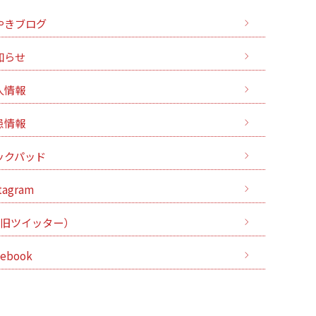
やきブログ
知らせ
人情報
患情報
ックパッド
tagram
（旧ツイッター）
cebook