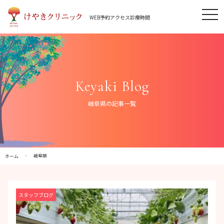
Skip
tog
to
WEB予約
アクセス
診療時間
nav
content
Keyaki Blog
岐阜県の記事一覧
岐阜県
ホーム
スタッフブログ