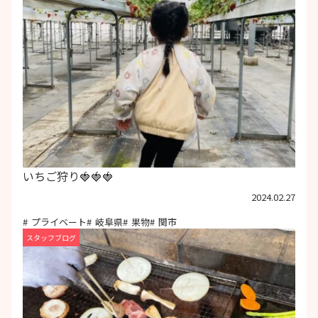
いちご狩り🍓🍓🍓
2024.02.27
プライベート
岐阜県
果物
関市
スタッフブログ