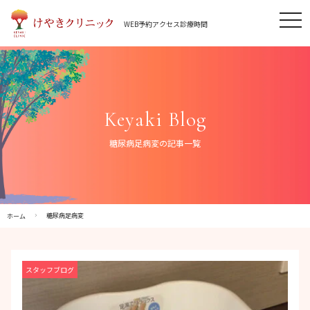
Skip
tog
to
WEB予約
アクセス
診療時間
nav
content
Keyaki Blog
糖尿病足病変の記事一覧
糖尿病足病変
ホーム
スタッフブログ