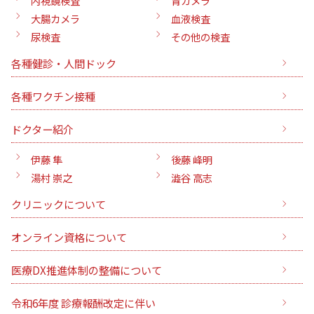
内視鏡検査
胃カメラ
大腸カメラ
血液検査
尿検査
その他の検査
各種健診・人間ドック
各種ワクチン接種
ドクター紹介
伊藤 隼
後藤 峰明
湯村 崇之
澁谷 高志
クリニックについて
オンライン資格について
医療DX推進体制の整備について
令和6年度 診療報酬改定に伴い