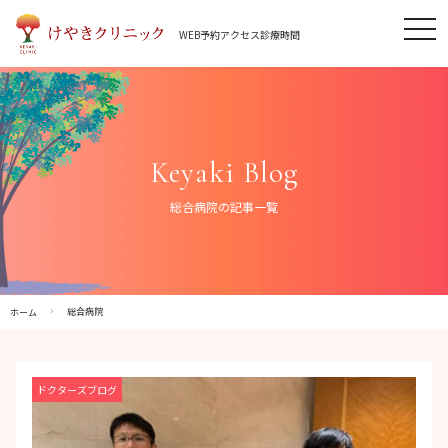
Skip
tog
to
WEB予約
アクセス
診療時間
nav
content
Keyaki Blog
総合病院の記事一覧
総合病院
ホーム
ドクターズブログ