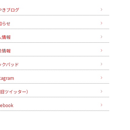
やきブログ
知らせ
人情報
患情報
ックパッド
tagram
（旧ツイッター）
cebook