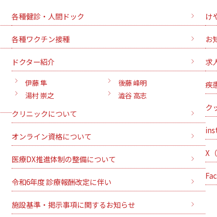
各種健診・人間ドック
け
各種ワクチン接種
お
ドクター紹介
求
伊藤 隼
後藤 峰明
疾
湯村 崇之
澁谷 高志
ク
クリニックについて
ins
オンライン資格について
X
医療DX推進体制の整備について
Fa
令和6年度 診療報酬改定に伴い
施設基準・掲示事項に関するお知らせ