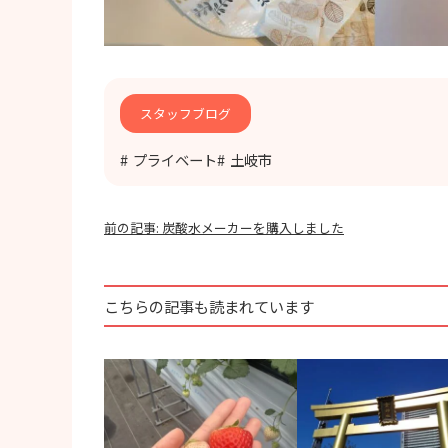
スタッフブログ
プライベート
土岐市
投
前の記事:
炭酸水メーカーを購入しました
稿
ナ
ビ
ゲ
こちらの記事も読まれています
ー
シ
ョ
ン