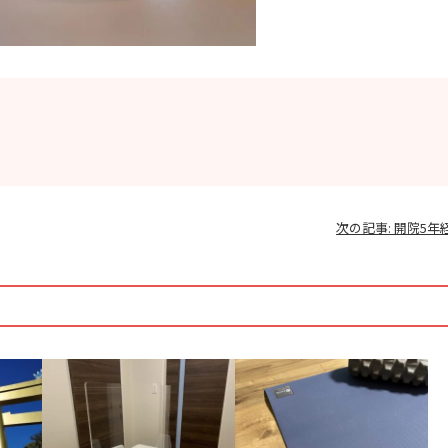
次の記事:
開院5年