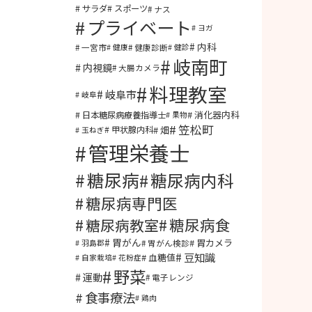
サラダ
スポーツ
ナス
プライベート
ヨガ
内科
一宮市
健康診断
健康
健診
岐南町
内視鏡
大腸カメラ
料理教室
岐阜市
岐阜
消化器内科
日本糖尿病療養指導士
果物
笠松町
畑
甲状腺内科
玉ねぎ
管理栄養士
糖尿病
糖尿病内科
糖尿病専門医
糖尿病食
糖尿病教室
胃がん
胃カメラ
胃がん検診
羽島郡
豆知識
血糖値
自家栽培
花粉症
野菜
運動
電子レンジ
食事療法
鶏肉