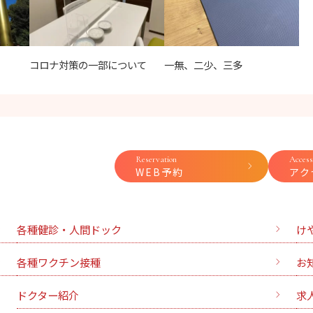
コロナ対策の一部について
一無、二少、三多
Reservation
Access
WEB予約
アク
各種健診・人間ドック
け
各種ワクチン接種
お
ドクター紹介
求