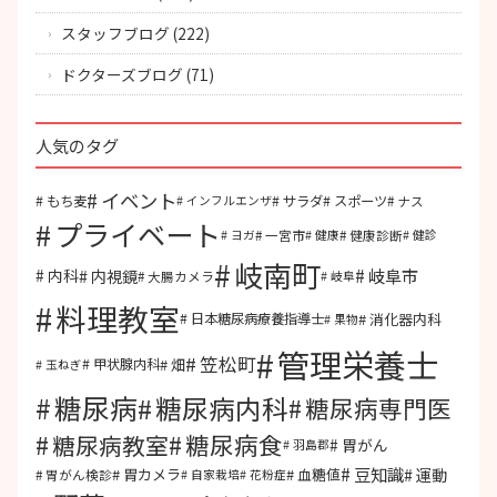
スタッフブログ
(222)
ドクターズブログ
(71)
人気のタグ
イベント
もち麦
サラダ
スポーツ
ナス
インフルエンザ
プライベート
一宮市
健康診断
ヨガ
健康
健診
岐南町
岐阜市
内視鏡
内科
大腸カメラ
岐阜
料理教室
消化器内科
日本糖尿病療養指導士
果物
管理栄養士
笠松町
畑
甲状腺内科
玉ねぎ
糖尿病
糖尿病内科
糖尿病専門医
糖尿病食
糖尿病教室
胃がん
羽島郡
豆知識
運動
胃カメラ
血糖値
胃がん検診
自家栽培
花粉症