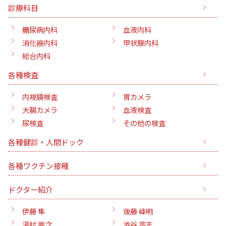
診療科目
糖尿病内科
血液内科
消化器内科
甲状腺内科
総合内科
各種検査
内視鏡検査
胃カメラ
大腸カメラ
血液検査
尿検査
その他の検査
各種健診・人間ドック
各種ワクチン接種
ドクター紹介
伊藤 隼
後藤 峰明
湯村 崇之
澁谷 高志