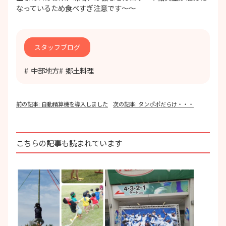
なっているため食べすぎ注意です～～
スタッフブログ
中部地方
郷土料理
投
前の記事:
自動精算機を導入しました
次の記事:
タンポポだらけ・・・
稿
ナ
ビ
ゲ
こちらの記事も読まれています
ー
シ
ョ
ン