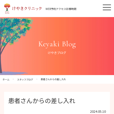
Skip
tog
to
WEB予約
アクセス
診療時間
nav
content
Keyaki Blog
けやきブログ
患者さんからの差し入れ
ホーム
スタッフブログ
患者さんからの差し入れ
2024.05.10