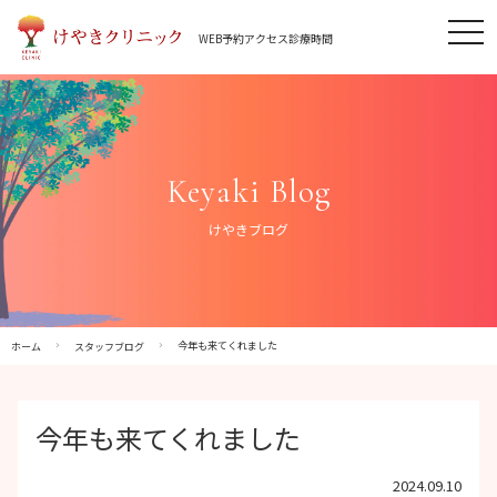
Skip
tog
to
WEB予約
アクセス
診療時間
nav
content
Keyaki Blog
けやきブログ
今年も来てくれました
ホーム
スタッフブログ
今年も来てくれました
2024.09.10