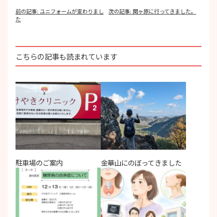
投
前の記事:
ユニフォームが変わりまし
次の記事:
関ヶ原に行ってきました。
稿
た
ナ
ビ
ゲ
ー
こちらの記事も読まれています
シ
ョ
ン
駐車場のご案内
金華山にのぼってきました