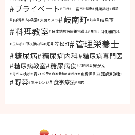
プライベート
一宮市
健康診断
ヨガ
健康
健診
岐南町
岐阜市
内視鏡
内科
大腸カメラ
岐阜
料理教室
消化器内科
日本糖尿病療養指導士
果物
管理栄養士
笠松町
畑
甲状腺内科
玉ねぎ
糖尿病
糖尿病内科
糖尿病専門医
糖尿病食
糖尿病教室
胃がん
羽島郡
豆知識
運動
胃カメラ
血糖値
胃がん検診
自家栽培
花粉症
野菜
食事療法
電子レンジ
鶏肉