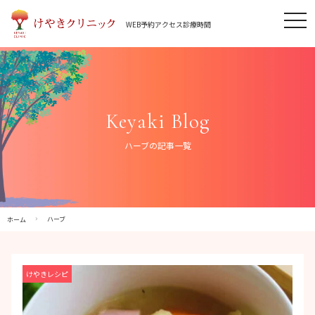
Skip
tog
to
WEB予約
アクセス
診療時間
nav
content
Keyaki Blog
ハーブの記事一覧
ハーブ
ホーム
けやきレシピ