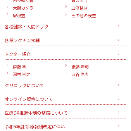
内視鏡検査
胃カメラ
大腸カメラ
血液検査
尿検査
その他の検査
各種健診・人間ドック
各種ワクチン接種
ドクター紹介
伊藤 隼
後藤 峰明
湯村 崇之
澁谷 高志
クリニックについて
オンライン資格について
医療DX推進体制の整備について
令和6年度 診療報酬改定に伴い