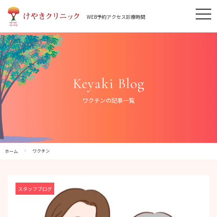
Skip
tog
to
WEB予約
アクセス
診療時間
nav
content
Keyaki Blog
ワクチンの記事一覧
ワクチン
ホーム
スタッフブログ