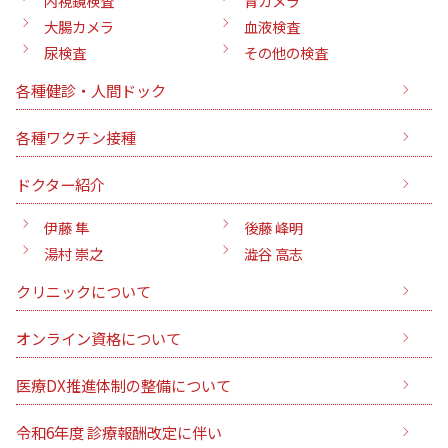
内視鏡検査
胃カメラ
大腸カメラ
血液検査
尿検査
その他の検査
各種健診・人間ドック
各種ワクチン接種
ドクター紹介
伊藤 隼
後藤 峰明
湯村 崇之
澁谷 高志
クリニックについて
オンライン資格について
医療DX推進体制の整備について
令和6年度 診療報酬改定に伴い