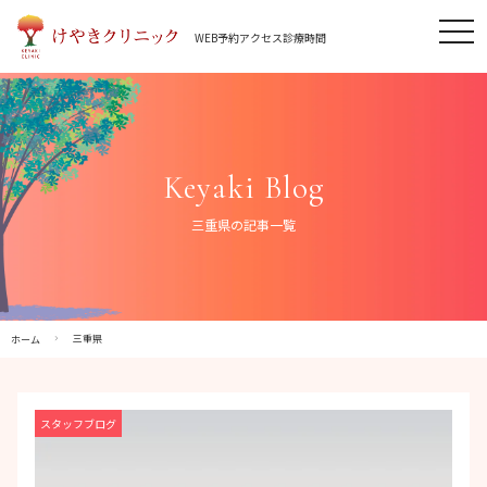
Skip
tog
to
WEB予約
アクセス
診療時間
nav
content
Keyaki Blog
三重県の記事一覧
三重県
ホーム
スタッフブログ