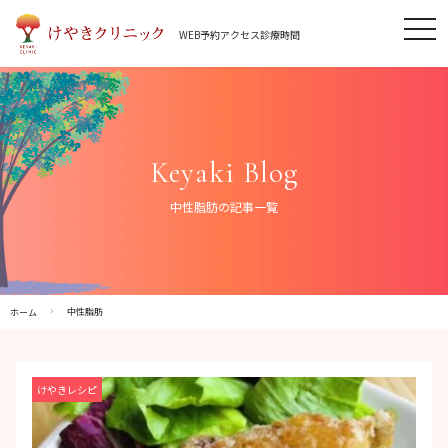
Skip
tog
to
WEB予約
アクセス
診療時間
nav
content
Keyaki Blog
中性脂肪の記事一覧
中性脂肪
ホーム
けやきレシピ