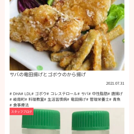
サバの竜田揚げとゴボウのから揚げ
2021.07.31
DHA
LDL
ゴボウ
コレステロール
サバ
中性脂肪
唐揚げ
岐南町
料理教室
生活習慣病
竜田揚げ
管理栄養士
青魚
食事療法
スタッフブログ