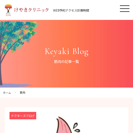
Skip
tog
to
WEB予約
アクセス
診療時間
nav
content
Keyaki Blog
筋肉の記事一覧
筋肉
ホーム
ドクターズブログ