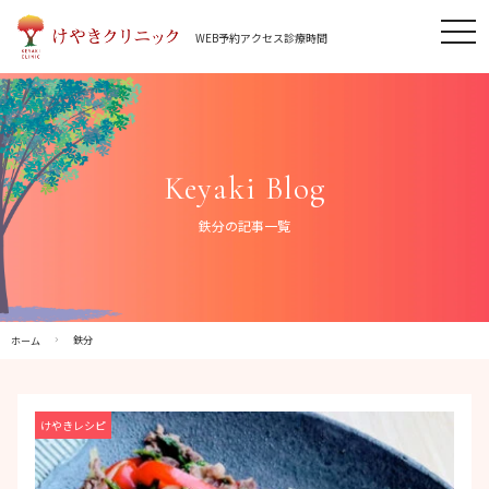
Skip
tog
to
WEB予約
アクセス
診療時間
nav
content
Keyaki Blog
鉄分の記事一覧
鉄分
ホーム
けやきレシピ