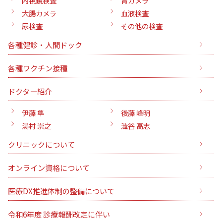
内視鏡検査
胃カメラ
大腸カメラ
血液検査
尿検査
その他の検査
各種健診・人間ドック
各種ワクチン接種
ドクター紹介
伊藤 隼
後藤 峰明
湯村 崇之
澁谷 高志
クリニックについて
オンライン資格について
医療DX推進体制の整備について
令和6年度 診療報酬改定に伴い