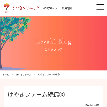
Skip
tog
to
WEB予約
アクセス
診療時間
nav
content
Keyaki Blog
けやきブログ
けやきファーム続編③
ホーム
けやきファーム
けやきファーム続編③
2023.10.06