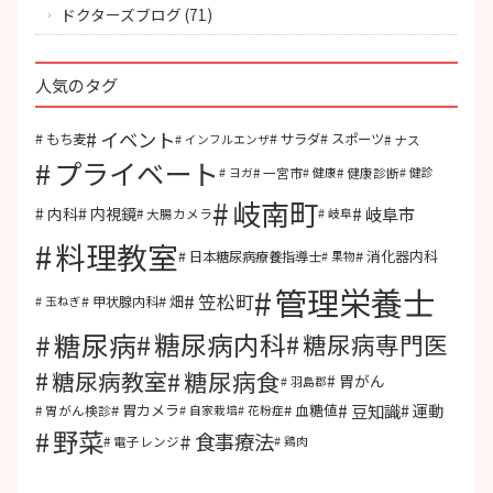
ドクターズブログ
(71)
人気のタグ
イベント
もち麦
サラダ
スポーツ
ナス
インフルエンザ
プライベート
一宮市
健康診断
ヨガ
健康
健診
岐南町
岐阜市
内視鏡
内科
大腸カメラ
岐阜
料理教室
消化器内科
日本糖尿病療養指導士
果物
管理栄養士
笠松町
畑
甲状腺内科
玉ねぎ
糖尿病
糖尿病内科
糖尿病専門医
糖尿病食
糖尿病教室
胃がん
羽島郡
豆知識
運動
胃カメラ
血糖値
胃がん検診
自家栽培
花粉症
野菜
食事療法
電子レンジ
鶏肉