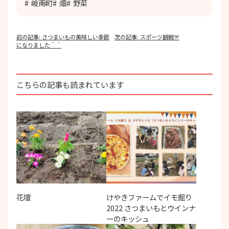
岐南町
畑
野菜
投
前の記事:
さつまいもの美味しい季節
次の記事:
スポーツ観戦🎌
稿
になりました＾＾
ナ
ビ
ゲ
ー
こちらの記事も読まれています
シ
ョ
ン
花壇
けやきファームでイモ掘り
2022 さつまいもとウインナ
ーのキッシュ