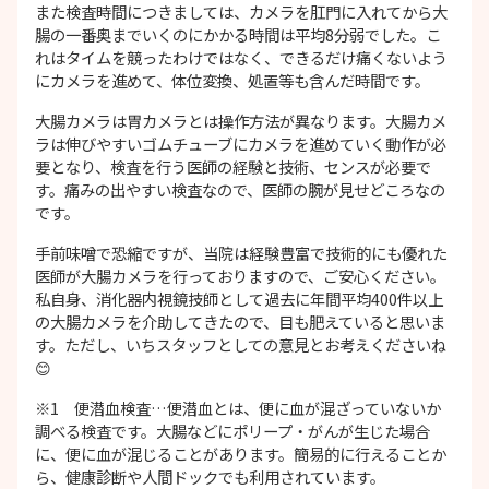
また検査時間につきましては、カメラを肛門に入れてから大
腸の一番奥までいくのにかかる時間は平均8分弱でした。こ
れはタイムを競ったわけではなく、できるだけ痛くないよう
にカメラを進めて、体位変換、処置等も含んだ時間です。
大腸カメラは胃カメラとは操作方法が異なります。大腸カメ
ラは伸びやすいゴムチューブにカメラを進めていく動作が必
要となり、検査を行う医師の経験と技術、センスが必要で
す。痛みの出やすい検査なので、医師の腕が見せどころなの
です。
手前味噌で恐縮ですが、当院は経験豊富で技術的にも優れた
医師が大腸カメラを行っておりますので、ご安心ください。
私自身、消化器内視鏡技師として過去に年間平均400件以上
の大腸カメラを介助してきたので、目も肥えていると思いま
す。ただし、いちスタッフとしての意見とお考えくださいね
😊
※1 便潜血検査…便潜血とは、便に血が混ざっていないか
調べる検査です。大腸などにポリープ・がんが生じた場合
に、便に血が混じることがあります。簡易的に行えることか
ら、健康診断や人間ドックでも利用されています。