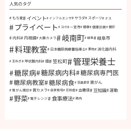
人気のタグ
イベント
もち麦
サラダ
スポーツ
ナス
インフルエンザ
プライベート
一宮市
健康診断
ヨガ
健康
健診
岐南町
岐阜市
内視鏡
内科
大腸カメラ
岐阜
料理教室
消化器内科
日本糖尿病療養指導士
果物
管理栄養士
笠松町
畑
甲状腺内科
玉ねぎ
糖尿病
糖尿病内科
糖尿病専門医
糖尿病食
糖尿病教室
胃がん
羽島郡
豆知識
運動
胃カメラ
血糖値
胃がん検診
自家栽培
花粉症
野菜
食事療法
電子レンジ
鶏肉