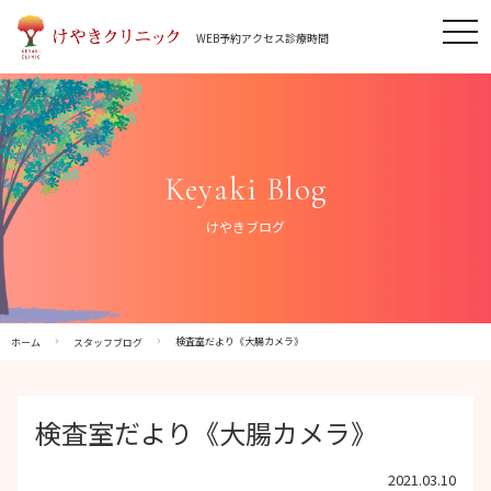
Skip
tog
to
WEB予約
アクセス
診療時間
nav
content
Keyaki Blog
けやきブログ
検査室だより《大腸カメラ》
ホーム
スタッフブログ
検査室だより《大腸カメラ》
2021.03.10