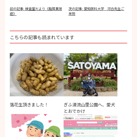
投
前の記事:
検査室だより《脂質異常
次の記事:
愛知医科大学 河合先生ご
稿
症》
来院
ナ
ビ
ゲ
ー
こちらの記事も読まれています
シ
ョ
ン
落花生頂きました！
ぎふ清流山里公園へ、愛犬
とおでかけ