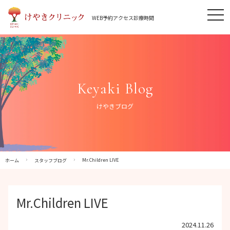
Skip
tog
to
WEB予約
アクセス
診療時間
nav
content
Keyaki Blog
けやきブログ
Mr.Children LIVE
ホーム
スタッフブログ
Mr.Children LIVE
2024.11.26