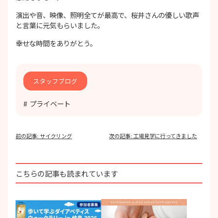
演出や音、映像、照明全てが最高で、桜井さんの優しい歌声
と言葉に元気もらいました。
幸せな時間をありがとう。
スタッフブログ
プライベート
投
前の記事:
サイクリング
次の記事:
工場見学に行ってきました
稿
ナ
ビ
ゲ
こちらの記事も読まれています
ー
シ
ョ
ン