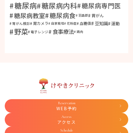
糖尿病
糖尿病内科
糖尿病専門医
糖尿病食
糖尿病教室
胃がん
羽島郡
豆知識
運動
胃カメラ
血糖値
胃がん検診
自家栽培
花粉症
野菜
食事療法
電子レンジ
鶏肉
Reservation
WEB予約
Access
アクセス
Schedule