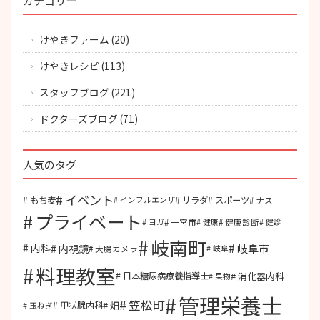
カテゴリー
けやきファーム
(20)
けやきレシピ
(113)
スタッフブログ
(221)
ドクターズブログ
(71)
人気のタグ
イベント
もち麦
サラダ
スポーツ
ナス
インフルエンザ
プライベート
一宮市
健康診断
ヨガ
健康
健診
岐南町
岐阜市
内視鏡
内科
大腸カメラ
岐阜
料理教室
消化器内科
日本糖尿病療養指導士
果物
管理栄養士
笠松町
畑
甲状腺内科
玉ねぎ