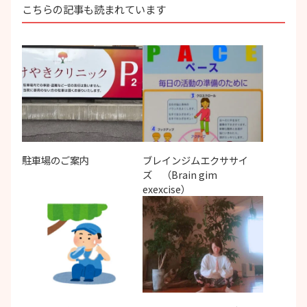
こちらの記事も読まれています
シ
ョ
ン
駐車場のご案内
ブレインジムエクササイ
ズ （Brain gim
exexcise）