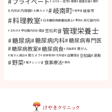
プライベート
一宮市
健康診断
ヨガ
健康
健診
岐南町
岐阜市
内視鏡
内科
大腸カメラ
岐阜
料理教室
消化器内科
日本糖尿病療養指導士
果物
管理栄養士
笠松町
畑
甲状腺内科
玉ねぎ
糖尿病
糖尿病内科
糖尿病専門医
糖尿病食
糖尿病教室
胃がん
羽島郡
豆知識
運動
胃カメラ
血糖値
胃がん検診
自家栽培
花粉症
野菜
食事療法
電子レンジ
鶏肉