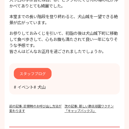
かべてありとても綺麗でした。
本堂までの長い階段を登り終わると、犬山城を一望できる絶
景が広がっています。
お参りしておみくじを引いて、初詣の後は犬山城下町に移動
して食べ歩きして、心もお腹も満たされて良い一年になりそ
うな予感です。
皆さんはどんなお正月を過ごされましたでしょうか。
スタッフブログ
イベント
犬山
投
前の記事:
診察時のお呼び出し方法が
次の記事:
新しい肺炎球菌ワクチン
稿
変わります
「キャップバックス」
ナ
ビ
ゲ
ー