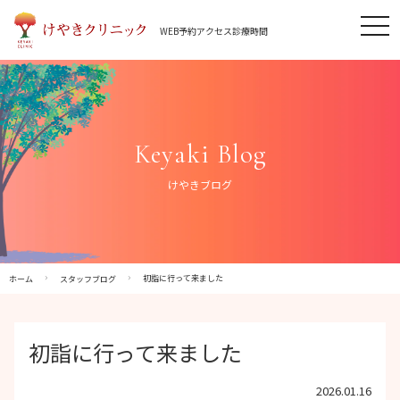
Skip
tog
to
WEB予約
アクセス
診療時間
nav
content
Keyaki Blog
けやきブログ
初詣に行って来ました
ホーム
スタッフブログ
初詣に行って来ました
2026.01.16