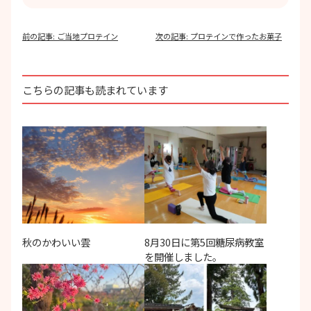
投
前の記事:
ご当地プロテイン
次の記事:
プロテインで作ったお菓子
稿
ナ
ビ
ゲ
こちらの記事も読まれています
ー
シ
ョ
ン
秋のかわいい雲
8月30日に第5回糖尿病教室
を開催しました。