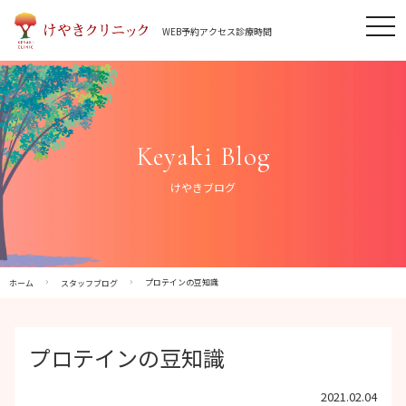
Skip
tog
to
WEB予約
アクセス
診療時間
nav
content
Keyaki Blog
けやきブログ
プロテインの豆知識
ホーム
スタッフブログ
プロテインの豆知識
2021.02.04