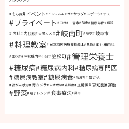
イベント
もち麦
サラダ
スポーツ
ナス
インフルエンザ
プライベート
一宮市
健康診断
ヨガ
健康
健診
岐南町
岐阜市
内視鏡
内科
大腸カメラ
岐阜
料理教室
消化器内科
日本糖尿病療養指導士
果物
管理栄養士
笠松町
畑
甲状腺内科
玉ねぎ
糖尿病
糖尿病内科
糖尿病専門医
糖尿病食
糖尿病教室
胃がん
羽島郡
豆知識
運動
胃カメラ
血糖値
胃がん検診
自家栽培
花粉症
野菜
食事療法
電子レンジ
鶏肉