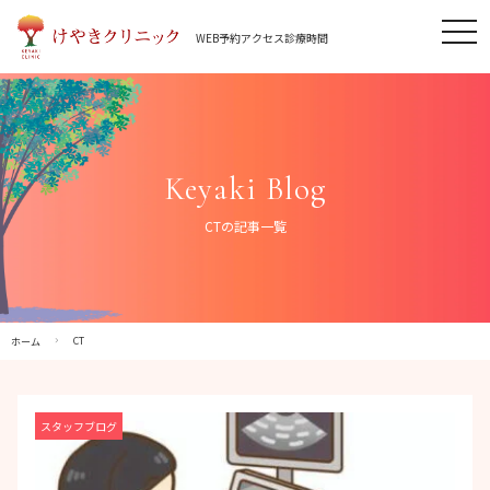
Skip
tog
to
WEB予約
アクセス
診療時間
nav
content
Keyaki Blog
CTの記事一覧
CT
ホーム
スタッフブログ