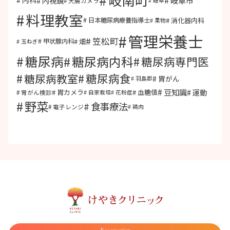
岐南町
岐阜市
内視鏡
内科
大腸カメラ
岐阜
料理教室
消化器内科
日本糖尿病療養指導士
果物
管理栄養士
笠松町
畑
甲状腺内科
玉ねぎ
糖尿病
糖尿病内科
糖尿病専門医
糖尿病食
糖尿病教室
胃がん
羽島郡
豆知識
運動
胃カメラ
血糖値
胃がん検診
自家栽培
花粉症
野菜
食事療法
電子レンジ
鶏肉
Reservation