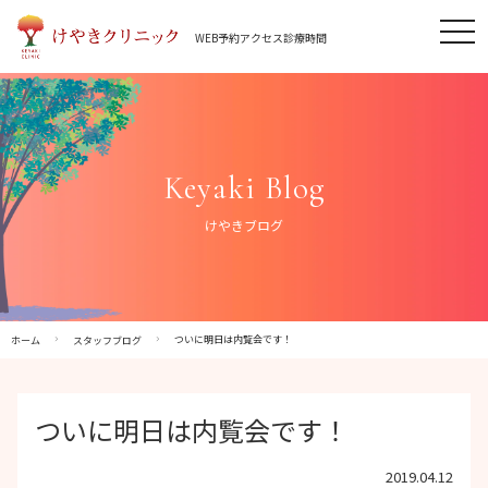
Skip
tog
to
WEB予約
アクセス
診療時間
nav
content
Keyaki Blog
けやきブログ
ついに明日は内覧会です！
ホーム
スタッフブログ
ついに明日は内覧会です！
2019.04.12