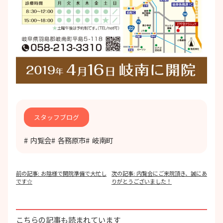
スタッフブログ
内覧会
各務原市
岐南町
投
前の記事:
お陰様で開院準備で大忙し
次の記事:
内覧会にご来院頂き、誠にあ
稿
です☆
りがとうございました！
ナ
ビ
ゲ
ー
こちらの記事も読まれています
シ