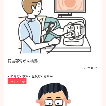
羽島郡胃がん検診
2024.09.25
岐南町
検診
笠松町
胃がん
スタッフブログ