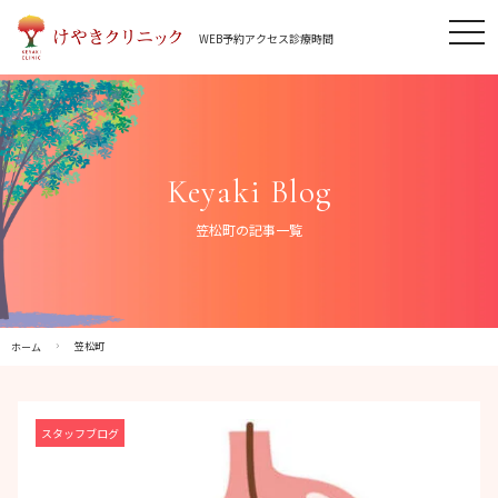
Skip
tog
to
WEB予約
アクセス
診療時間
nav
content
Keyaki Blog
笠松町の記事一覧
笠松町
ホーム
スタッフブログ