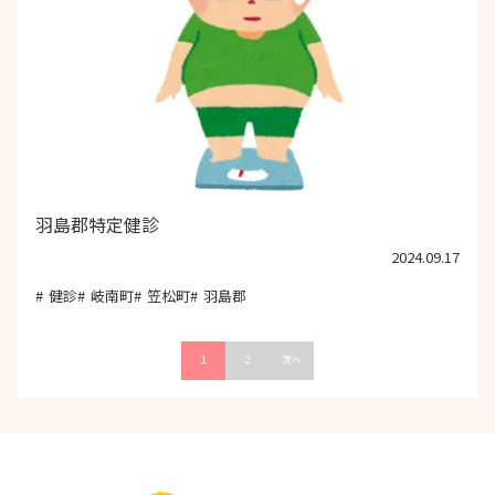
羽島郡特定健診
2024.09.17
健診
岐南町
笠松町
羽島郡
投
1
2
次へ
稿
の
ペ
ー
ジ