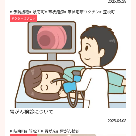
2025.05.28
予防接種
岐南町
帯状疱疹
帯状疱疹ワクチン
笠松町
ドクターズブログ
胃がん検診について
2025.04.08
岐南町
笠松町
胃がん
胃がん検診