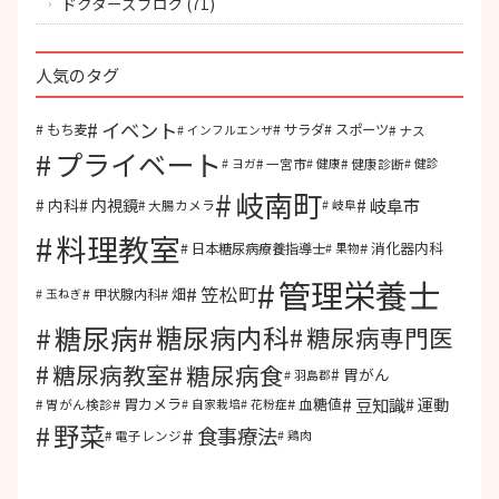
ドクターズブログ
(71)
人気のタグ
イベント
もち麦
サラダ
スポーツ
ナス
インフルエンザ
プライベート
一宮市
健康診断
ヨガ
健康
健診
岐南町
岐阜市
内視鏡
内科
大腸カメラ
岐阜
料理教室
消化器内科
日本糖尿病療養指導士
果物
管理栄養士
笠松町
畑
甲状腺内科
玉ねぎ
糖尿病
糖尿病内科
糖尿病専門医
糖尿病食
糖尿病教室
胃がん
羽島郡
豆知識
運動
胃カメラ
血糖値
胃がん検診
自家栽培
花粉症
野菜
食事療法
電子レンジ
鶏肉