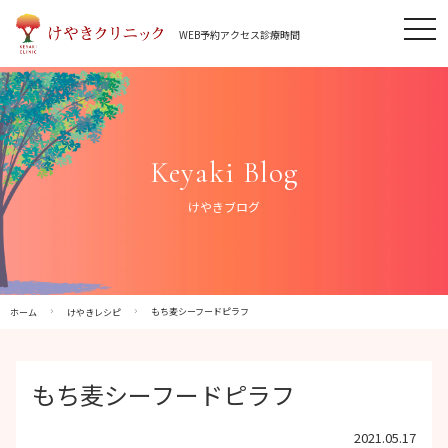
Skip
tog
to
WEB予約
アクセス
診療時間
nav
content
Keyaki Blog
けやきブログ
もち麦シーフードピラフ
ホーム
けやきレシピ
もち麦シーフードピラフ
2021.05.17