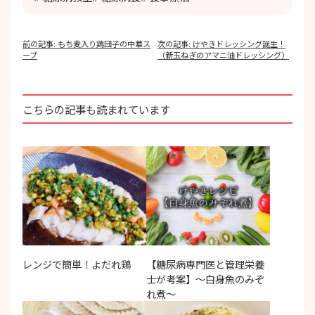
投
前の記事:
もち麦入り鶏団子の中華ス
次の記事:
けやきドレッシング誕生！
稿
ープ
（新玉ねぎのアマニ油ドレッシング）
ナ
ビ
ゲ
ー
こちらの記事も読まれています
シ
ョ
ン
レンジで簡単！よだれ鶏
【糖尿病専門医と管理栄養
士が考案】～白身魚のみぞ
れ煮～