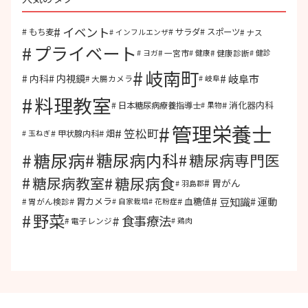
イベント
もち麦
サラダ
スポーツ
ナス
インフルエンザ
プライベート
一宮市
健康診断
ヨガ
健康
健診
岐南町
岐阜市
内視鏡
内科
大腸カメラ
岐阜
料理教室
消化器内科
日本糖尿病療養指導士
果物
管理栄養士
笠松町
畑
甲状腺内科
玉ねぎ
糖尿病
糖尿病内科
糖尿病専門医
糖尿病食
糖尿病教室
胃がん
羽島郡
豆知識
運動
胃カメラ
血糖値
胃がん検診
自家栽培
花粉症
野菜
食事療法
電子レンジ
鶏肉