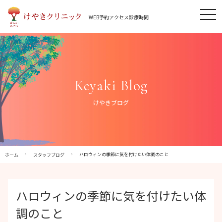
Skip
tog
to
WEB予約
アクセス
診療時間
nav
content
Keyaki Blog
けやきブログ
ハロウィンの季節に気を付けたい体調のこと
ホーム
スタッフブログ
ハロウィンの季節に気を付けたい体
調のこと