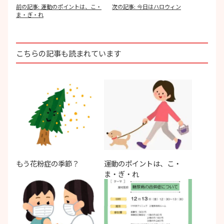
投
前の記事:
運動のポイントは、こ・
次の記事:
今日はハロウィン
稿
ま・ぎ・れ
ナ
ビ
ゲ
ー
こちらの記事も読まれています
シ
ョ
ン
もう花粉症の季節？
運動のポイントは、こ・
ま・ぎ・れ