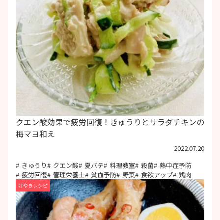
クエン酸効果で疲労回復！きゅうりとサラダチキンの
梅マヨ和え
2022.07.20
きゅうり
クエン酸
夏バテ
料理教室
殺菌
熱中症予防
疲労回復
管理栄養士
貧血予防
野菜
食欲アップ
鶏肉
けやきレシピ