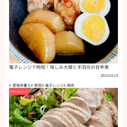
電子レンジで時短！味しみ大根と手羽元の甘辛煮
2022.02.10
管理栄養士
野菜
電子レンジ
鶏肉
けやきレシピ