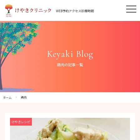
Skip
tog
to
WEB予約
アクセス
診療時間
nav
content
Keyaki Blog
鶏肉の記事一覧
鶏肉
ホーム
けやきレシピ