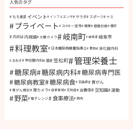
人気のタグ
イベント
もち麦
サラダ
スポーツ
ナス
インフルエンザ
プライベート
一宮市
健康診断
ヨガ
健康
健診
岐南町
岐阜市
内視鏡
内科
大腸カメラ
岐阜
料理教室
消化器内科
日本糖尿病療養指導士
果物
管理栄養士
笠松町
畑
甲状腺内科
玉ねぎ
糖尿病
糖尿病内科
糖尿病専門医
糖尿病食
糖尿病教室
胃がん
羽島郡
豆知識
運動
胃カメラ
血糖値
胃がん検診
自家栽培
花粉症
野菜
食事療法
電子レンジ
鶏肉