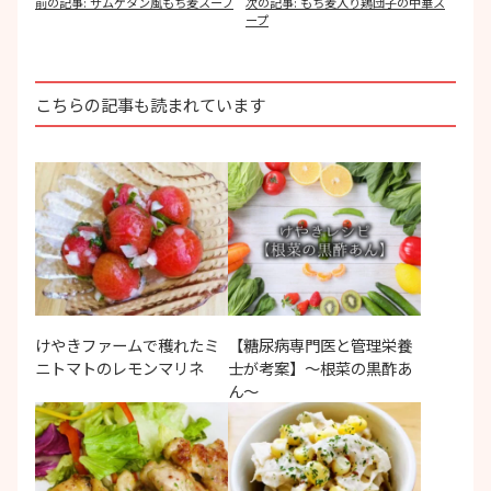
投
前の記事:
サムゲタン風もち麦スープ
次の記事:
もち麦入り鶏団子の中華ス
稿
ープ
ナ
ビ
ゲ
ー
こちらの記事も読まれています
シ
ョ
ン
けやきファームで穫れたミ
【糖尿病専門医と管理栄養
ニトマトのレモンマリネ
士が考案】～根菜の黒酢あ
ん～