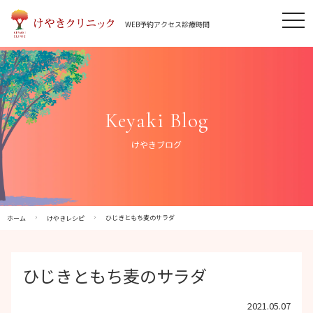
Skip
tog
to
WEB予約
アクセス
診療時間
nav
content
Keyaki Blog
けやきブログ
ひじきともち麦のサラダ
ホーム
けやきレシピ
ひじきともち麦のサラダ
2021.05.07