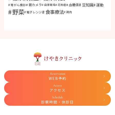
豆知識
運動
胃カメラ
血糖値
胃がん検診
自家栽培
花粉症
野菜
食事療法
電子レンジ
鶏肉
Reservation
WEB予約
Access
アクセス
Schedule
診察時間・休診日