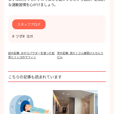
な運動習慣を心がけましょう。
スタッフブログ
ツボ
ヨガ
投
前の記事:
おからパウダーを使った紅
次の記事:
具だくさん根菜けんちんう
稿
茶とリンゴのマフィン
どん
ナ
ビ
ゲ
ー
こちらの記事も読まれています
シ
ョ
ン