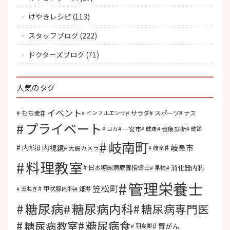
けやきレシピ
(113)
スタッフブログ
(222)
ドクターズブログ
(71)
人気のタグ
イベント
もち麦
サラダ
スポーツ
ナス
インフルエンザ
プライベート
一宮市
健康診断
ヨガ
健康
健診
岐南町
岐阜市
内視鏡
内科
大腸カメラ
岐阜
料理教室
消化器内科
日本糖尿病療養指導士
果物
管理栄養士
笠松町
畑
甲状腺内科
玉ねぎ
糖尿病
糖尿病内科
糖尿病専門医
糖尿病食
糖尿病教室
胃がん
羽島郡