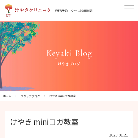
Skip
tog
to
WEB予約
アクセス
診療時間
nav
content
Keyaki Blog
けやきブログ
けやき miniヨガ教室
ホーム
スタッフブログ
けやき miniヨガ教室
2023.01.21