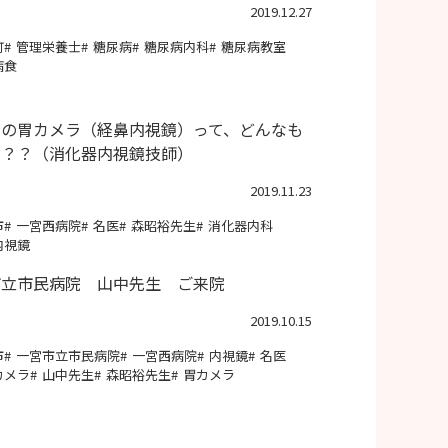
2019.12.27
町
管理栄養士
糖尿病
糖尿病内科
糖尿病教室
病食
らの胃カメラ（経鼻内視鏡）って、どんなも
の？？（消化器内視鏡技師）
2019.11.23
市
一宮西病院
名医
森昭裕先生
消化器内科
内視鏡
市立市民病院 山中先生 ご来院
2019.10.15
市
一宮市立市民病院
一宮西病院
内視鏡
名医
カメラ
山中先生
森昭裕先生
胃カメラ