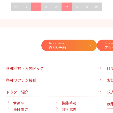
前へ
1
…
38
39
40
41
42
次へ
Reservation
Access
WEB予約
アク
各種健診・人間ドック
け
各種ワクチン接種
お
ドクター紹介
求
伊藤 隼
後藤 峰明
疾
湯村 崇之
澁谷 高志