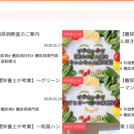
糖尿病教室のご案内
【糖
けやきレシピ
ル焼
2020.01.17
糖尿病
糖尿病内科
糖尿病専門医
運動療法
料理
糖尿
理栄養士が考案】～グリーン
【糖
けやきレシピ
ーマ
2020.01.15
糖尿病
糖尿病専門医
料理
糖尿
理栄養士が考案】～和風ハン
第３
スタッフブログ