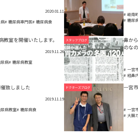
2020.01.11
岐南
糖尿
尿病
糖尿病専門医
糖尿病食
糖尿病教室を開催いたします。
鼻か
スタッフブログ
のな
2019.11.26
糖尿病
糖尿病教室
一宮
経鼻
開催致しました
一宮
ドクターズブログ
2019.11.19
糖尿病教室
糖尿病食
一宮
大腸