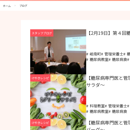
ブログ
ホーム
【2月19日】第４回
スタッフブログ
岐南町
管理栄養士
糖尿病教室
糖尿病食
【糖尿病専門医と管
けやきレシピ
サラダ～
料理教室
管理栄養士
糖尿病教室
糖尿病食
【糖尿病専門医と管
けやきレシピ
バーグ～