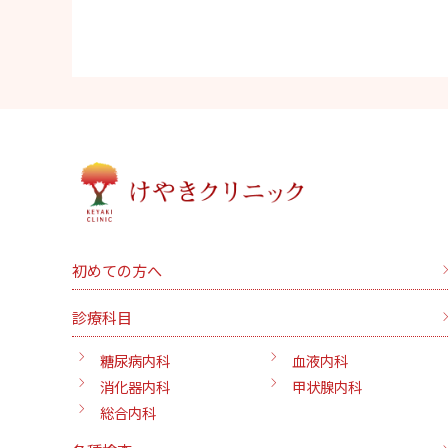
投
稿
の
ペ
ー
ジ
送
り
初めての方へ
診療科目
糖尿病内科
血液内科
消化器内科
甲状腺内科
総合内科