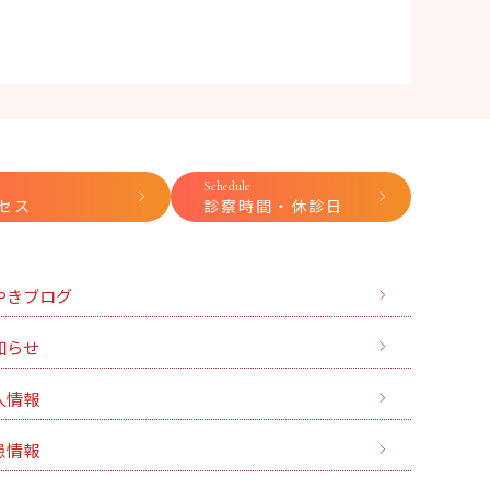
Schedule
セス
診察時間・休診日
やきブログ
知らせ
人情報
患情報